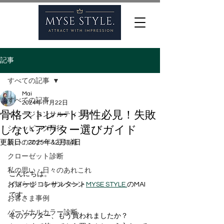
記事
すべての記事
Mai
すべての記事
2024年11月22日
骨格ストレート男性必見！失敗
イメージコンサルティング
しないアウター選びガイド
ショッピング同行
更新日：
装いのマナー＆豆知識
2025年12月14日
クローゼット診断
私の思い・日々のあれこれ
こんにちは。
お知らせ・キャンペーン
イメージコンサルタント
MYSE STYLE.
のMAI
です。
お客さま事例
パーソナルカラー診断
冬のアウター、もう買われましたか？