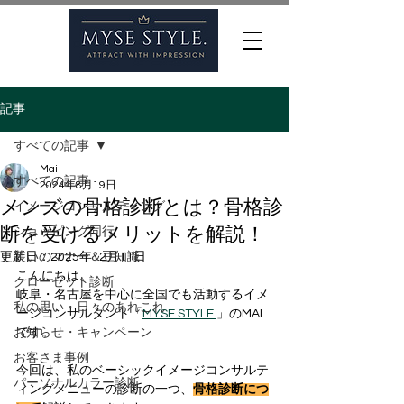
記事
すべての記事
Mai
すべての記事
2024年8月19日
メンズの骨格診断とは？骨格診
イメージコンサルティング
断を受けるメリットを解説！
ショッピング同行
更新日：
装いのマナー＆豆知識
2025年12月11日
こんにちは。
クローゼット診断
岐阜・名古屋を中心に全国でも活動するイメ
私の思い・日々のあれこれ
ージコンサルタント「
MYSE STYLE.
」のMAI
お知らせ・キャンペーン
です。
お客さま事例
今回は、私のベーシックイメージコンサルテ
パーソナルカラー診断
ィングメニューの診断の一つ、
骨格診断につ