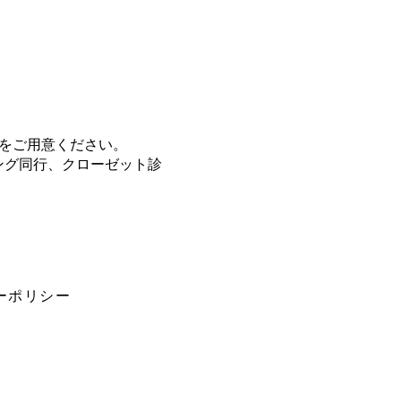
所をご用意ください。
ング同行、クローゼット診
ーポリシー