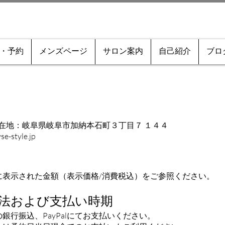
・予約
メンズページ
サロン案内
自己紹介
ブロ
6 所在地：岐阜県岐阜市加納本石町３丁目７ １４４
e-style.jp
に表示された金額（表示価格/消費税込）をご参照ください。
法および支払い時期
銀行振込、PayPalにてお支払いください。