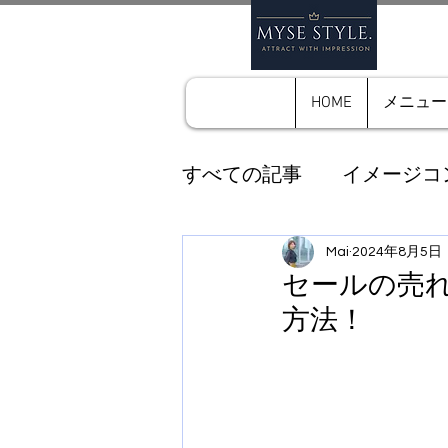
HOME
メニュー
すべての記事
イメージコ
クローゼット診断
Mai
2024年8月5日
私
セールの売
方法！
パーソナルカラー診断