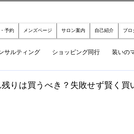
・予約
メンズページ
サロン案内
自己紹介
ブロ
ンサルティング
ショッピング同行
装いの
の思い・日々のあれこれ
お知らせ・キャンペ
れ残りは買うべき？失敗せず賢く買