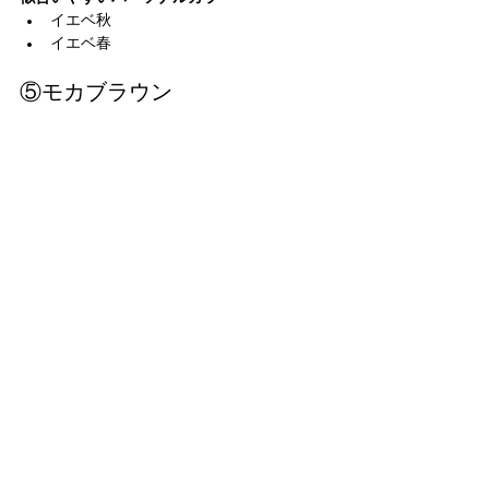
イエベ秋
イエベ春
⑤モカブラウン