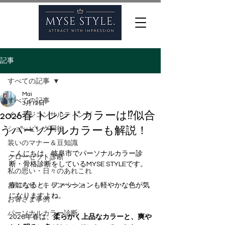
記事
すべての記事
Mai
すべての記事
3月12日
2026春 トレンドカラーは⁉似合
イメージコンサルティング
うパーソナルカラーも解説！
ショッピング同行
装いのマナー＆豆知識
こんにちは、岐阜市でパーソナルカラー診
クローゼット診断
断・骨格診断をしているMYSE STYLEです。
私の思い・日々のあれこれ
お知らせ・キャンペーン
春になると、ファッションも軽やかな色が気
になりますよね。
お客さま事例
パーソナルカラー診断
2026年春は、
柔らかく上品なカラーと、爽や