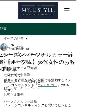
記事
すべての記事
Mai
すべての記事
2024年9月26日
4シーズンパーソナルカラー診
イメージコンサルティング
断【オータム】30代女性のお客
ショッピング同行
様 岐阜
装いのマナー＆豆知識
クローゼット診断
こんにちは。
岐阜・名古屋を中心に全国でも活動するイメ
私の思い・日々のあれこれ
ージコンサルタント「
MYSE STYLE.
」のMAI
お知らせ・キャンペーン
です。
お客さま事例
パーソナルカラー診断
イメージコンサルティングと聞いてピンとこ