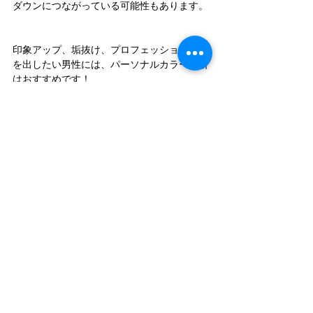
ダウンにつながっている可能性もあります。
印象アップ、垢抜け、プロフェッショナル感
を出したい男性には、パーソナルカラー診断
はおすすめです！
MYSE STYLEでは対面はもちろんオンライン
でのパーソナルカラー診断もお受けいただけ
ます。
単品での診断、またはパーソナルカラー診断
を含む「ベーシックイメージコンサルティン
グ」でも診断できます。
気になった方はお気軽にお問い合わせくださ
い。