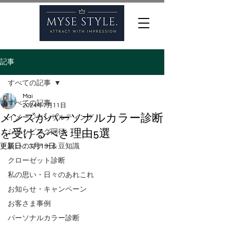
記事
すべての記事
Mai
すべての記事
2024年7月11日
メンズがパーソナルカラー診断
イメージコンサルティング
を受けるべき理由5選
ショッピング同行
更新日：
装いのマナー＆豆知識
3月13日
クローゼット診断
私の思い・日々のあれこれ
お知らせ・キャンペーン
お客さま事例
パーソナルカラー診断