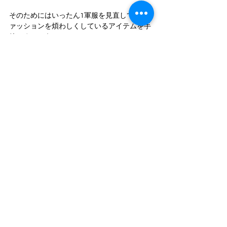
そのためにはいったん1軍服を見直して、フ
ァッションを煩わしくしているアイテムを手
放しましょう。
MYSE STYLE
では、ご自宅に伺ってカプセル
ワードローブを完成させる「クローゼット診
断」サービスも行っています。
ご自身でクローゼットの整理や洋服の選別・
コーディネイト組みが難しいという方はぜひ
ご相談ください。