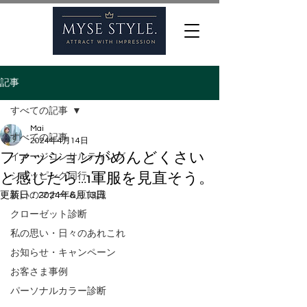
記事
すべての記事
Mai
すべての記事
2024年4月14日
ファッションがめんどくさい
イメージコンサルティング
と感じたら…1軍服を見直そう。
ショッピング同行
更新日：
装いのマナー＆豆知識
2024年6月13日
クローゼット診断
私の思い・日々のあれこれ
お知らせ・キャンペーン
お客さま事例
パーソナルカラー診断