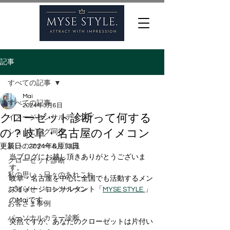
記事
すべての記事
Mai
すべての記事
2024年3月6日
クローゼット診断って何する
イメージコンサルティング
の？岐阜・名古屋のイメコン
ショッピング同行
更新日：
装いのマナー＆豆知識
2024年6月13日
当ブログにお越し頂きありがとうございま
クローゼット診断
す。
私の思い・日々のあれこれ
岐阜・名古屋を中心に全国でも活動するメン
お知らせ・キャンペーン
ズイメージコンサルタント「
MYSE STYLE.
」
のMaiです。
お客さま事例
パーソナルカラー診断
突然ですが、あなたのクローゼットは片付い