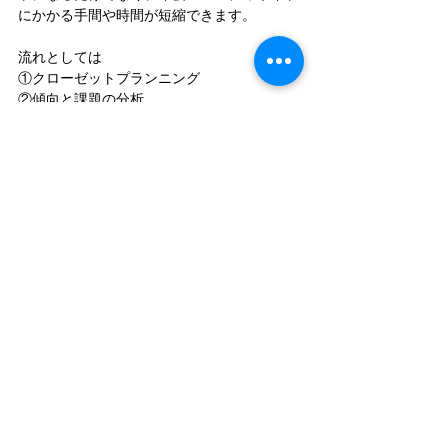
にかかる手間や時間が短縮できます。
流れとしては
①クローゼットプランニング
②傾向と課題の分析
③手持ちのアイテムを総点検
④コーディネイト
⑤整理収納
⑥今後のアクションプランニング
となります。
クローゼットのサイズや服の量によってかか
る時間は前後しますが、３時間程度は見て頂
いた方が安心です。
MYSE STYLEでは、クローゼット診断サービ
スをご提供しています。