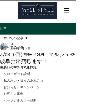
記事
すべての記事
Mai
すべての記事
2024年4月14日
4/28（日）DELIGHT マルシェ@
イメージコンサルティング
岐阜に出店します！
ショッピング同行
更新日：
装いのマナー＆豆知識
2024年6月13日
クローゼット診断
私の思い・日々のあれこれ
お知らせ・キャンペーン
お客さま事例
パーソナルカラー診断