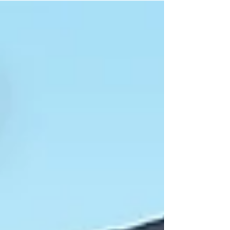
MYSE STYLE. 」のMaiです。 今回は、男性がイメ
ージコンサルティングを受けるメリットについ
て！の記事になります。 イメージコンサルティン
グに興味はあるけど、、、、実際何がどういい
の？ と気になっている男性はぜひ参考にしてくだ
さいね。 「イメコン」って聞いたときに、イメー
ジできるという女性は一定数いると思います。 で
も、男性に伝えると「？？？」という表情。 まっ
たく知らないという方も多いのではないでしょう
か？ しかし私は、 男性にこそイメコンのサービス
を受けてほしい！ と思っています。 その理由をお
伝えしていきますね。 ①装いについて正しい情
報・知識を得られる 若いころから、女性は自然と
ファッションや美容に興味を持つ人が多いのに対
して、男性は興味を持たない人も多いですよね。
女性ファッション誌と男性ファッション誌の数を
比べれば一目瞭然だと思います。 アパレルショッ
プの数もしかり。 ですので、 じーっと待っていれ
ば自然と情報が集まってくる ことがあま