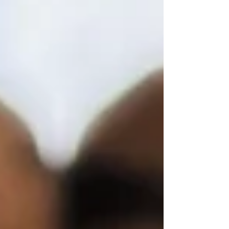
けてください！ 婚活において、第一印象はとって
も大事です！！ 第一印象はなんと、会って3秒で決
まると言われています。 イメコンでは、服装はも
ちろん、ヘアスタイルや姿勢などについてもアド
バイスが受けられます。 さらに、第一印象がよく
ても 「2回目のデート服が残念…」 というパターン
が、結構あります。（私の実体験です笑） イメコ
ンでご自身のワードローブを見直して、 スーツか
らカジュアルまで どんなシーンでも素敵な自分 で
婚活に臨みましょう！ ②学生時代からファッショ
ンスタイルを変えていな