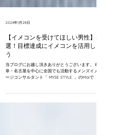
2024年1月28日
【イメコンを受けてほしい男性】5
選！目標達成にイメコンを活用しよ
う
当ブログにお越し頂きありがとうございます。 岐
阜・名古屋を中心に全国でも活動するメンズイメ
ージコンサルタント「 MYSE STYLE. 」のMaiで
す。 今回は、私が「ぜひこんな男性こそイメコン
を受けてほしい」そう感じる男性についてまとめ
ました。 「それ、自分のこと！？」と思った方は
ぜひご検討くださいね✨ ↓こちらの記事もおすすめ
↓ 男性がイメージコンサルティングを受けるメリッ
ト5選 ①婚活中の男性 まずは、未来のパートナー
を探しているというあなたは、ぜひイメコンを受