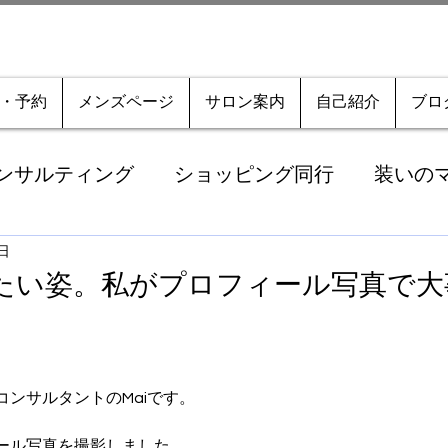
・予約
メンズページ
サロン案内
自己紹介
ブロ
ンサルティング
ショッピング同行
装いの
1日
の思い・日々のあれこれ
お知らせ・キャンペ
りたい姿。私がプロフィール写真で大
ンサルタントのMaiです。
ール写真を撮影しました。