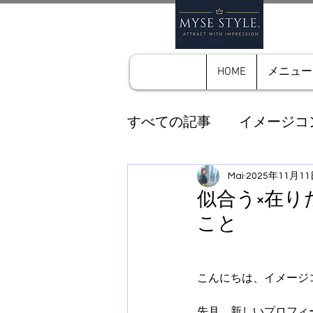
HOME
メニュー
すべての記事
イメージコ
クローゼット診断
Mai
2025年11月1
私
似合う×在
こと
パーソナルカラー診断
こんにちは、イメージコ
先月、新しいプロフィ