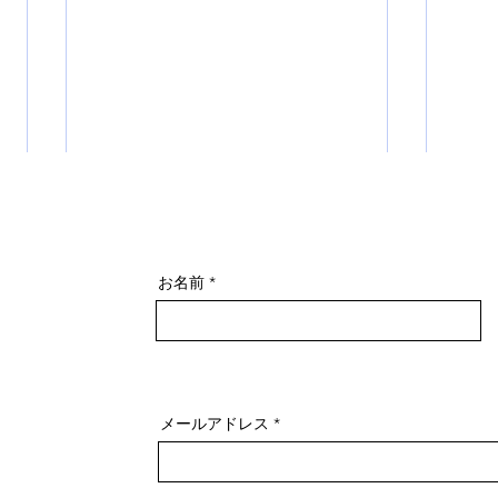
お名前
「スカーフ一枚で印象が変わ
30
る！」秋のスカーフ講座を開
増え
メールアドレス
催しました