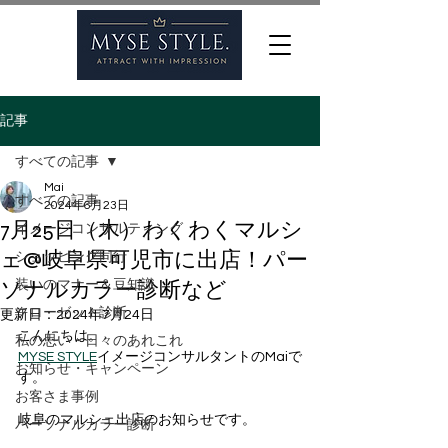
記事
すべての記事
Mai
すべての記事
2024年6月23日
7月25日（木）わくわくマルシ
イメージコンサルティング
ェ@岐阜県可児市に出店！パー
ショッピング同行
ソナルカラー診断など
装いのマナー＆豆知識
クローゼット診断
更新日：
2024年7月24日
こんにちは。
私の思い・日々のあれこれ
MYSE STYLE
イメージコンサルタントのMaiで
お知らせ・キャンペーン
す。
お客さま事例
岐阜のマルシェ出店のお知らせです。
パーソナルカラー診断