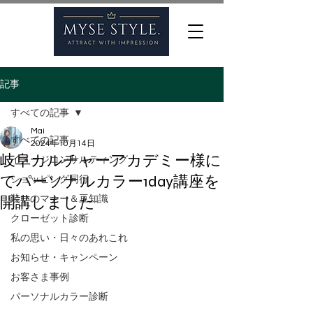
記事
すべての記事
Mai
すべての記事
2024年10月14日
岐阜カルチャーアカデミー様に
イメージコンサルティング
てパーソナルカラー1day講座を
ショッピング同行
開講しました
装いのマナー＆豆知識
クローゼット診断
私の思い・日々のあれこれ
お知らせ・キャンペーン
お客さま事例
パーソナルカラー診断